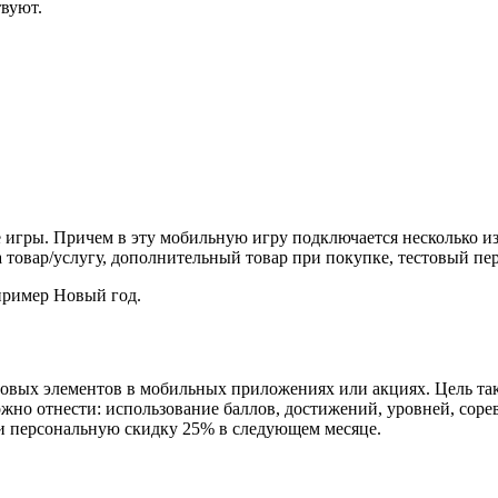
твуют.
гры. Причем в эту мобильную игру подключается несколько из
 товар/услугу, дополнительный товар при покупке, тестовый пери
апример Новый год.
вых элементов в мобильных приложениях или акциях. Цель так
но отнести: использование баллов, достижений, уровней, сорев
чи персональную скидку 25% в следующем месяце.