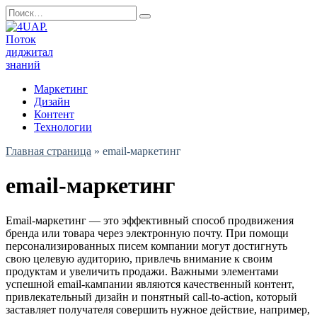
Перейти
Search
к
for:
содержанию
Маркетинг
Дизайн
Контент
Технологии
Главная страница
»
email-маркетинг
email-маркетинг
Email-маркетинг — это эффективный способ продвижения
бренда или товара через электронную почту. При помощи
персонализированных писем компании могут достигнуть
свою целевую аудиторию, привлечь внимание к своим
продуктам и увеличить продажи. Важными элементами
успешной email-кампании являются качественный контент,
привлекательный дизайн и понятный call-to-action, который
заставляет получателя совершить нужное действие, например,